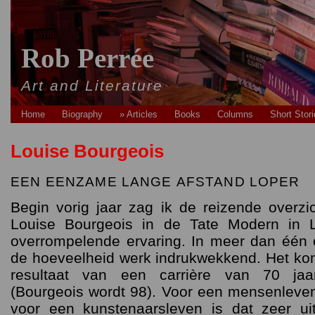
Rob Perrée
Art and Literature
Home
Biography
» Articles
Books
Columns
Short Stor
Louise Bourgeois
EEN
EENZAME
LANGE
AFSTAND
LOPER
Begin vorig jaar zag ik de reizende overzic
Louise Bourgeois in de Tate Modern in
overrompelende ervaring. In meer dan één o
de hoeveelheid werk indrukwekkend. Het komt
resultaat van een carrière van 70 jaa
(Bourgeois wordt 98). Voor een mensenleve
voor een kunstenaarsleven is dat zeer uit