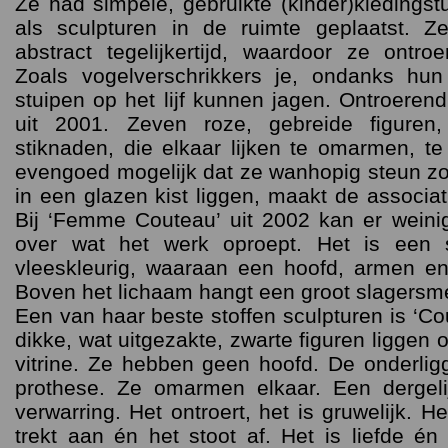
Ze had simpele, gebruikte (kinder)kledings
als sculpturen in de ruimte geplaatst. 
abstract tegelijkertijd, waardoor ze ontr
Zoals vogelverschrikkers je, ondanks hu
stuipen op het lijf kunnen jagen. Ontroeren
uit 2001. Zeven roze, gebreide figuren
stiknaden, die elkaar lijken te omarmen, te
evengoed mogelijk dat ze wanhopig steun zoe
in een glazen kist liggen, maakt de associati
Bij ‘Femme Couteau’ uit 2002 kan er weini
over wat het werk oproept. Het is een s
vleeskleurig, waaraan een hoofd, armen e
Boven het lichaam hangt een groot slagersmes
Een van haar beste stoffen sculpturen is ‘Co
dikke, wat uitgezakte, zwarte figuren liggen 
vitrine. Ze hebben geen hoofd. De onderlig
prothese. Ze omarmen elkaar. Een dergel
verwarring. Het ontroert, het is gruwelijk. He
trekt aan én het stoot af. Het is liefde é