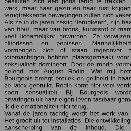
besluiten zich een poos terug te trekken
werk, maar haar gezin en haar rust krijge
terugtrekkende bewegingen zullen zich vaker
Als ze in de jaren zestig ‘terugkeert’, zijn h
van hout, maar van brons, kunststof of mar
veel lichamelijker geworden. Ze verwijzen
clitorissen en penissen. Mannelijkhei
vermengen zich of staan tegenover e
totemachtigen hebben plaatsgemaakt voor
seksualiteit domineert. Door de ronde vor
gelegd met August Rodin. Wat mij betr
Bourgeois brengt erotiek en geilheid in haar
ze latex gebruikt, Rodin komt niet veel verd
soort sensualiteit. Bij Bourgeois word
ervaringen uit haar eigen leven tastbaar gem
ik die emotionaliteit niet terug.
Vanaf de jaren tachtig wordt het werk van B
Het groeit uit tot installaties. Die ontwikkel
aanscherping van de inhoud. Die w