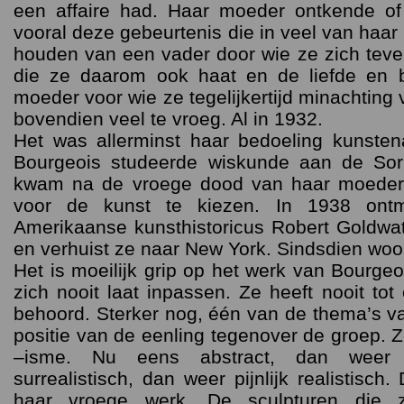
een affaire had. Haar moeder ontkende of
vooral deze gebeurtenis die in veel van haar
houden van een vader door wie ze zich tev
die ze daarom ook haat en de liefde en 
moeder voor wie ze tegelijkertijd minachting 
bovendien veel te vroeg. Al in 1932.
Het was allerminst haar bedoeling kunsten
Bourgeois studeerde wiskunde aan de S
kwam na de vroege dood van haar moeder.
voor de kunst te kiezen. In 1938 on
Amerikaanse kunsthistoricus Robert Goldwa
en verhuist ze naar New York. Sindsdien woo
Het is moeilijk grip op het werk van Bourgeo
zich nooit laat inpassen. Ze heeft nooit to
behoord. Sterker nog, één van de thema’s va
positie van de eenling tegenover de groep. Z
–isme. Nu eens abstract, dan weer f
surrealistisch, dan weer pijnlijk realistisch.
haar vroege werk. De sculpturen die 