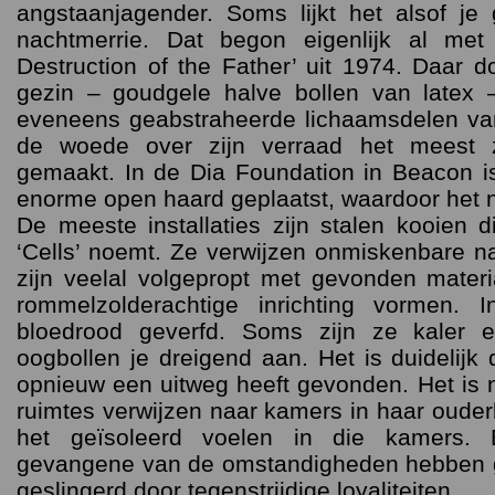
angstaanjagender. Soms lijkt het alsof je
nachtmerrie. Dat begon eigenlijk al met
Destruction of the Father’ uit 1974. Daar 
gezin – goudgele halve bollen van latex
eveneens geabstraheerde lichaamsdelen van
de woede over zijn verraad het meest z
gemaakt. In de Dia Foundation in Beacon is
enorme open haard geplaatst, waardoor het 
De meeste installaties zijn stalen kooien d
‘Cells’ noemt. Ze verwijzen onmiskenbare 
zijn veelal volgepropt met gevonden mater
rommelzolderachtige inrichting vormen. 
bloedrood geverfd. Soms zijn ze kaler e
oogbollen je dreigend aan. Het is duidelijk 
opnieuw een uitweg heeft gevonden. Het is 
ruimtes verwijzen naar kamers in haar ouderl
het geïsoleerd voelen in die kamers. 
gevangene van de omstandigheden hebben 
geslingerd door tegenstrijdige loyaliteiten.