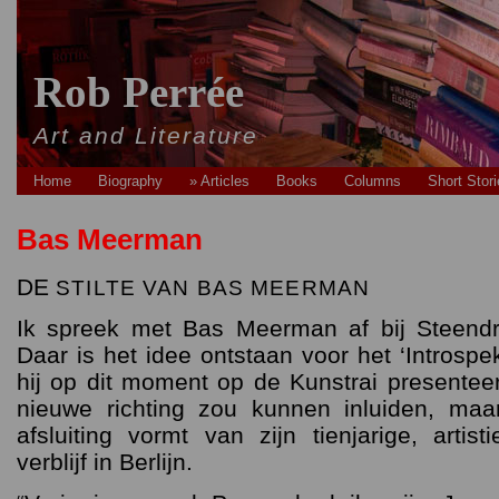
Rob Perrée
Art and Literature
Home
Biography
» Articles
Books
Columns
Short Stor
Bas Meerman
DE
STILTE
VAN
BAS
MEERMAN
Ik spreek met Bas Meerman af bij Steendr
Daar is het idee ontstaan voor het ‘Introspek
hij op dit moment op de Kunstrai presenteer
nieuwe richting zou kunnen inluiden, maa
afsluiting vormt van zijn tienjarige, artist
verblijf in Berlijn.