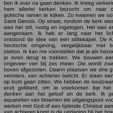
ben ik over na gaan denken. Ik kreeg verkerin
hem allerlei kerken bezocht om naar d
gotische ramen te kijken. Zo kwamen we oo
Saint Dennis. Op straat, rondom de kerk was
was het stil, rustig en ingetogen. Het was 
aangenaam. Ik heb er lang naar het lich
ontstond de idee van een stiltekapel. De K
hectische omgeving, vergelijkbaar met b
station. Ik kan me voorstellen dat je als bez
je even terug te trekken. We bouwen ee
ongeveer vier bij zes meter. Die wordt zw
boven afgesloten. Daarin plaatsen we drie g
vensters, van achteren belicht. Er staan ee
op kunt gaan zitten. We hebben de loodzwar
eruit gefilterd, om te voorkomen dat he
denken aan het geloof en de kerk. Ik ge
aquarellen van bloemen als uitgangspunt vo
werken met God of een lijdende Christus aan h
van achteren komt is de uitdaging bij het br