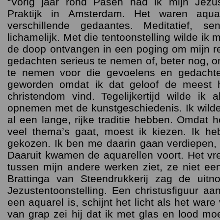
“Vorig jaar rond Pasen had ik mijn Jezus
Praktijk in Amsterdam. Het waren aqua
verschillende gedaantes. Meditatief, se
lichamelijk. Met die tentoonstelling wilde ik 
de doop ontvangen in een poging om mijn r
gedachten serieus te nemen of, beter nog, o
te nemen voor die gevoelens en gedachte
geworden omdat ik dat geloof de meest 
christendom vind. Tegelijkertijd wilde ik 
opnemen met de kunstgeschiedenis. Ik wilde
al een lange, rijke traditie hebben. Omdat h
veel thema’s gaat, moest ik kiezen. Ik he
gekozen. Ik ben me daarin gaan verdiepen, 
Daaruit kwamen de aquarellen voort. Het vre
tussen mijn andere werken ziet, ze niet ee
Brattinga van Steendrukkerij zag de uitno
Jezustentoonstelling. Een christusfiguur aa
een aquarel is, schijnt het licht als het ware
van grap zei hij dat ik met glas en lood m