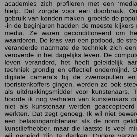
academies zich profileren met een ‘medi
hielp. Dat zorgde voor een doorbraak. Om
gebruik van konden maken, groeide de popular
-in de beginjaren hadden de meeste kijkers
media. Ze waren geconditioneerd om he
waarderen. De kras van een potlood, de str
veranderde naarmate de techniek zich een 
veroverde in het dagelijks leven. De compute
leven veranderd, het heeft geleidelijk 
techniek grondig en effectief ondermijnd.
digitale camera’s bij de zwemspullen e
toeristenkoffers gingen, werden ze ook st
als uitdrukkingsmiddel voor kunstenaars. T
hoorde ik nog verhalen van kunstenaars di
niet als kunstenaar werden geaccepteer
werkten. Dat zegt genoeg. Ik wil niet bew
een belastingambtenaar als de norm geld
kunstliefhebber, maar die laatste is veel 
wij geneigd zijn te denken. Oudere verzam