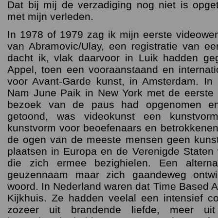
Dat bij mij de verzadiging nog niet is opg
met mijn verleden.
In 1978 of 1979 zag ik mijn eerste videow
van Abramovic/Ulay, een registratie van e
dacht ik, vlak daarvoor in Luik hadden g
Appel, toen een vooraanstaand en internat
voor Avant-Garde kunst, in Amsterdam. In d
Nam June Paik in New York met de eerste
bezoek van de paus had opgenomen en
getoond, was videokunst een kunstvo
kunstvorm voor beoefenaars en betrokkenen
de ogen van de meeste mensen geen kunst
plaatsen in Europa en de Verenigde Staten 
die zich ermee bezighielen. Een alternat
geuzennaam maar zich gaandeweg ontwik
woord. In Nederland waren dat Time Based A
Kijkhuis. Ze hadden veelal een intensief co
zozeer uit brandende liefde, meer uit