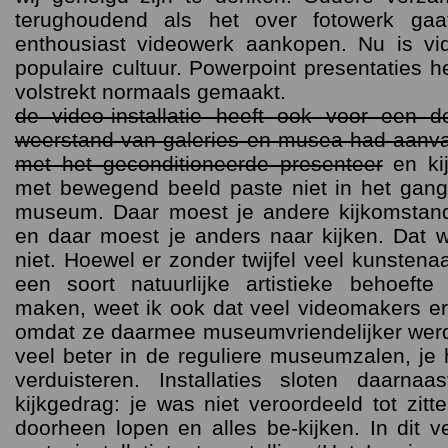
terughoudend als het over fotowerk gaa
enthousiast videowerk aankopen. Nu is v
populaire cultuur. Powerpoint presentaties he
volstrekt normaals gemaakt.
de video-installatie heeft ook voor een 
weerstand van galeries en musea had aanva
met het geconditioneerde presenteer
en kij
met bewegend beeld paste niet in het gan
museum. Daar moest je andere kijkomstan
en daar moest je anders naar kijken. Dat 
niet. Hoewel er zonder twijfel veel kunstenaa
een soort natuurlijke artistieke behoefte 
maken, weet ik ook dat veel videomakers e
omdat ze daarmee museumvriendelijker werde
veel beter in de reguliere museumzalen, je
verduisteren. Installaties sloten daarna
kijkgedrag: je was niet veroordeeld tot zitt
doorheen lopen en alles be-kijken. In dit 