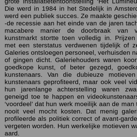
grote installatietentoonstelling ‘Het Lumin
Die werd in 1984 in het Stedelijk in Amst
werd een publiek succes. Ze maakte geschie
-de recessie aan het einde van de jaren tac
macabere manier de doorbraak van v
kunstmarkt stortte toen volledig in. Prijze
met een sterstatus verdwenen tijdelijk of ze
Galeries ontsloegen personeel, verhuisden n
of gingen dicht. Galeriehouders waren koo
goedkope kunst, of beter gezegd, goedko
kunstenaars. Van die dubieuze motieve
kunstenaars geprofiteerd, maar ook veel vi
hun jarenlange achterstelling waren zwa
geneigd toe te happen en videokunstenaars
‘voordeel’ dat hun werk moeilijk aan de man
nooit veel mocht kosten. Dat menig gale
profileerde als politiek correct of avant-ga
vergeten worden. Hun werkelijke motieven w
aard.