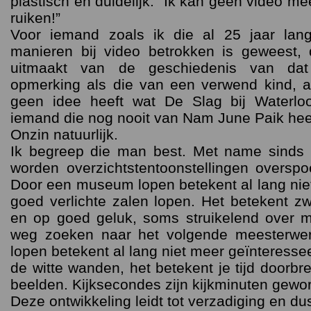
plastisch en duidelijk: “Ik kan geen video mee
ruiken!”
Voor iemand zoals ik die al 25 jaar lan
manieren bij video betrokken is geweest, 
uitmaakt van de geschiedenis van da
opmerking als die van een verwend kind, a
geen idee heeft wat De Slag bij Waterloo
iemand die nog nooit van Nam June Paik hee
Onzin natuurlijk.
Ik begreep die man best. Met name sinds
worden overzichtstentoonstellingen oversp
Door een museum lopen betekent al lang nie
goed verlichte zalen lopen. Het betekent z
en op goed geluk, soms struikelend over 
weg zoeken naar het volgende meesterw
lopen betekent al lang niet meer geïnteress
de witte wanden, het betekent je tijd door
beelden. Kijksecondes zijn kijkminuten gewo
Deze ontwikkeling leidt tot verzadiging en dus t