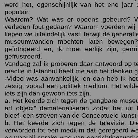
werd het, ogenschijnlijk van het ene jaar
populair.
Waarom? Wat was er opeens gebeurd? Wa
verleden fout gedaan? Waarom voerden wij e
liepen we uiteindelijk vast, terwijl de genera
museumwanden mochten laten bewegen? 
geïntrigeerd en, ik moet eerlijk zijn, geïr
gefrustreerd.
Vandaag zal ik proberen daar antwoord op 
reactie in Istanbul heeft me aan het denken g
-Video was aanvankelijk, en dan heb ik het
zestig, vooral een politiek medium. Het wilde
iets zijn dan gewoon iets zijn.
a. Het keerde zich tegen de gangbare museu
art object” dematerialiseren zodat het ui
bleef, een streven van de Conceptuele kunst
b. Het keerde zich tegen de televisie. 
verworden tot een medium dat geregeerd w
en waarbij sprake was van eenrichtingsverke