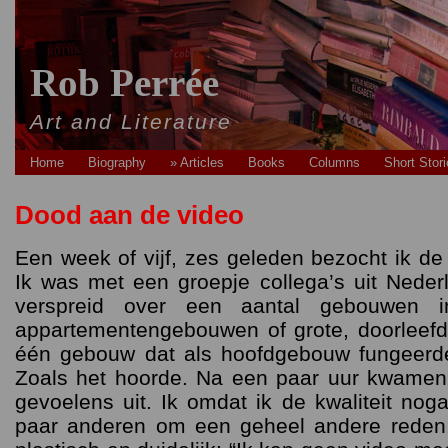
Rob Perrée
Art and Literature
Home
Biography
» Articles
Books
Columns
Short Stor
Dood aan de video
Een week of vijf, zes geleden bezocht ik de
Ik was met een groepje collega’s uit Nede
verspreid over een aantal gebouwen 
appartementengebouwen of grote, doorleef
één gebouw dat als hoofdgebouw fungeerd
Zoals het hoorde. Na een paar uur kwame
gevoelens uit. Ik omdat ik de kwaliteit nog
paar anderen om een geheel andere reden