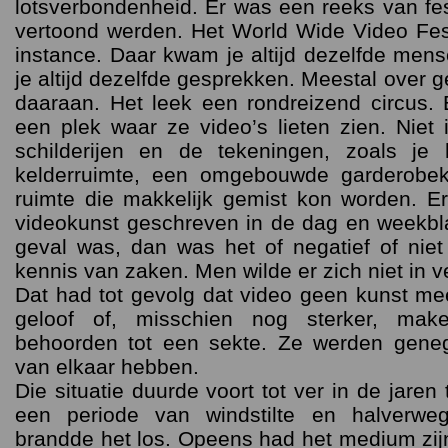
lotsverbondenheid. Er was een reeks van fe
vertoond werden. Het World Wide Video Fes
instance. Daar kwam je altijd dezelfde men
je altijd dezelfde gesprekken. Meestal over g
daaraan. Het leek een rondreizend circus
een plek waar ze video’s lieten zien. Niet
schilderijen en de tekeningen, zoals je
kelderruimte, een omgebouwde garderobek
ruimte die makkelijk gemist kon worden. E
videokunst geschreven in de dag en weekbla
geval was, dan was het of negatief of nie
kennis van zaken. Men wilde er zich niet in v
Dat had tot gevolg dat video geen kunst m
geloof of, misschien nog sterker, mak
behoorden tot een sekte. Ze werden gene
van elkaar hebben.
Die situatie duurde voort tot ver in de jaren
een periode van windstilte en halverwe
brandde het los. Opeens had het medium zij