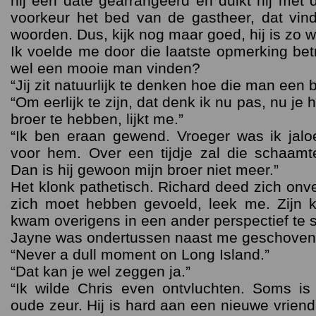
hij een date gearrangeerd en duikt hij met 
voorkeur het bed van de gastheer, dat vindt 
woorden. Dus, kijk nog maar goed, hij is zo 
Ik voelde me door die laatste opmerking bet
wel een mooie man vinden?
“Jij zit natuurlijk te denken hoe die man een 
“Om eerlijk te zijn, dat denk ik nu pas, nu je 
broer te hebben, lijkt me.”
“Ik ben eraan gewend. Vroeger was ik jal
voor hem. Over een tijdje zal die schaamt
Dan is hij gewoon mijn broer niet meer.”
Het klonk pathetisch. Richard deed zich onver
zich moet hebben gevoeld, leek me. Zijn k
kwam overigens in een ander perspectief te 
Jayne was ondertussen naast me geschoven
“Never a dull moment on Long Island.”
“Dat kan je wel zeggen ja.”
“Ik wilde Chris even ontvluchten. Soms is 
oude zeur. Hij is hard aan een nieuwe vriend t