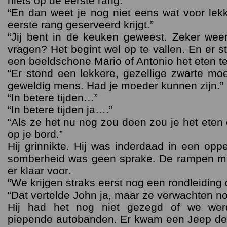
niets op de eerste rang.”
“En dan weet je nog niet eens wat voor lekk
eerste rang geserveerd krijgt.”
“Jij bent in de keuken geweest. Zeker weer
vragen? Het begint wel op te vallen. En er st
een beeldschone Mario of Antonio het eten te
“Er stond een lekkere, gezellige zwarte m
geweldig mens. Had je moeder kunnen zijn.”
“In betere tijden…”
“In betere tijden ja….”
“Als ze het nu nog zou doen zou je het eten
op je bord.”
Hij grinnikte. Hij was inderdaad in een op
somberheid was geen sprake. De rampen m
er klaar voor.
“We krijgen straks eerst nog een rondleiding 
“Dat vertelde John ja, maar ze verwachten n
Hij had het nog niet gezegd of we wer
piepende autobanden. Er kwam een Jeep de 