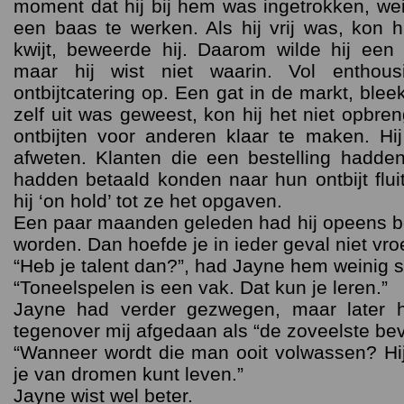
moment dat hij bij hem was ingetrokken, we
een baas te werken. Als hij vrij was, kon hij
kwijt, beweerde hij. Daarom wilde hij een
maar hij wist niet waarin. Vol enthou
ontbijtcatering op. Een gat in de markt, bleek 
zelf uit was geweest, kon hij het niet opbr
ontbijten voor anderen klaar te maken. Hij
afweten. Klanten die een bestelling hadden
hadden betaald konden naar hun ontbijt flui
hij ‘on hold’ tot ze het opgaven.
Een paar maanden geleden had hij opeens be
worden. Dan hoefde je in ieder geval niet vro
“Heb je talent dan?”, had Jayne hem weinig s
“Toneelspelen is een vak. Dat kun je leren.”
Jayne had verder gezwegen, maar later h
tegenover mij afgedaan als “de zoveelste bev
“Wanneer wordt die man ooit volwassen? Hi
je van dromen kunt leven.”
Jayne wist wel beter.