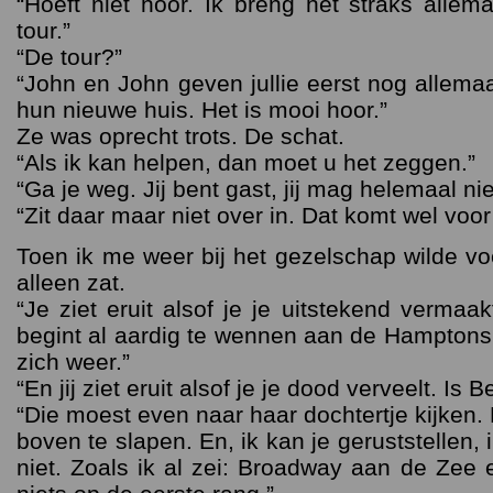
“Hoeft niet hoor. Ik breng het straks allem
tour.”
“De tour?”
“John en John geven jullie eerst nog allema
hun nieuwe huis. Het is mooi hoor.”
Ze was oprecht trots. De schat.
“Als ik kan helpen, dan moet u het zeggen.”
“Ga je weg. Jij bent gast, jij mag helemaal ni
“Zit daar maar niet over in. Dat komt wel voor
Toen ik me weer bij het gezelschap wilde vo
alleen zat.
“Je ziet eruit alsof je je uitstekend vermaakt
begint al aardig te wennen aan de Hamptons
zich weer.”
“En jij ziet eruit alsof je je dood verveelt. Is
“Die moest even naar haar dochtertje kijken.
boven te slapen. En, ik kan je geruststellen,
niet. Zoals ik al zei: Broadway aan de Zee e