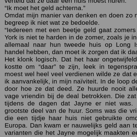
verteld dat ze daar een huis móést huren.
“Ik moet het geld achterna.”
Omdat mijn manier van denken en doen zo ni
begreep ik niet wat ze bedoelde.
“Iedereen met een beetje geld gaat zomers 
York is niet te harden in de zomer, zoals je 
allemaal naar hun tweede huis op Long I
handel hebben, dan moet ik zorgen dat ik da
Het klonk logisch. Dat het haar ongetwijfel
kostte om “daar” te zijn, leek in tegenspr
moest wel heel veel verdienen wilde ze dat e
ik aanvankelijk, in mijn naïviteit. In de loop 
door hoe ze dat deed. Ze huurde nooit all
vage vriendin bij de deal betrokken. Die za
tijdens de dagen dat Jayne er niet was.
grootste deel van de huur. Soms was die vr
die een tijdje haar huis niet gebruikte o
Europa. Dan kwam er nauwelijks geld aan te 
varianten die het Jayne mogelijk maakten 