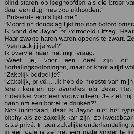
blind staren op leeghoofden als die broer van
daar een dag mee zou uithouden.”
“Botsende ego’s lijkt me.”
“Moord en doodslag lijkt me een betere omsch
Ik vond dat Jayne er vermoeid uitzag. Haar
Haar zwarte haren waren opeens te zwart. Z
“Vermaak jij je wel?”
Ik overviel haar met mijn vraag.
“Weet je, voor een deel zijn dit 
herhalingsoefeningen, maar er komt altijd wel i
“Zakelijk bedoel je?”
“Zakelijk, privé…..ik heb de meeste van mij
leren kennen op avondjes als deze. Het 
moeilijker voor een vrouw alleen. Je ziet mij
gaan om een borrel te drinken?”
Nee inderdaad, daar is Jayne niet het typ
bitchy als ze zakelijk kan zijn, zo kwetsbaar
is ze privé. In een zakelijke onderhandeling w
in een café is ze met een natte vinger te l