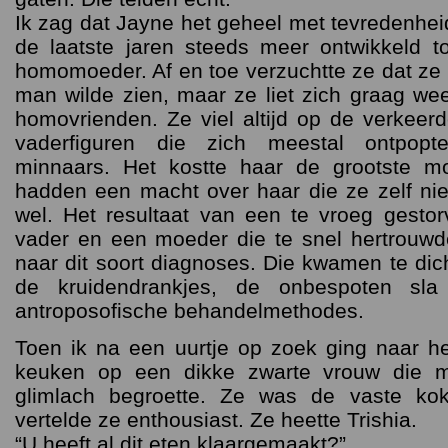
Ik zag dat Jayne het geheel met tevredenhei
de laatste jaren steeds meer ontwikkeld t
homomoeder. Af en toe verzuchtte ze dat ze
man wilde zien, maar ze liet zich graag we
homovrienden. Ze viel altijd op de verkee
vaderfiguren die zich meestal ontpopt
minnaars. Het kostte haar de grootste m
hadden een macht over haar die ze zelf niet
wel. Het resultaat van een te vroeg gesto
vader en een moeder die te snel hertrouwde
naar dit soort diagnoses. Die kwamen te dic
de kruidendrankjes, de onbespoten sla e
antroposofische behandelmethodes.
Toen ik na een uurtje op zoek ging naar het 
keuken op een dikke zwarte vrouw die 
glimlach begroette. Ze was de vaste k
vertelde ze enthousiast. Ze heette Trishia.
“U heeft al dit eten klaargemaakt?”