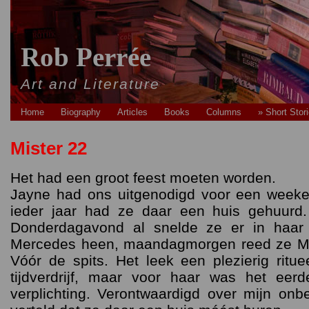
Rob Perrée
Art and Literature
Home
Biography
Articles
Books
Columns
» Short Stor
Mister 22
Het had een groot feest moeten worden.
Jayne had ons uitgenodigd voor een week
ieder jaar had ze daar een huis gehuurd.
Donderdagavond al snelde ze er in haar 
Mercedes heen, maandagmorgen reed ze Ma
Vóór de spits. Het leek een plezierig ritu
tijdverdrijf, maar voor haar was het eerd
verplichting. Verontwaardigd over mijn on