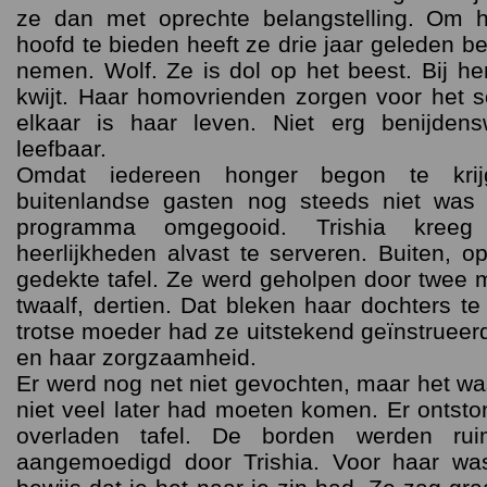
ze dan met oprechte belangstelling. Om 
hoofd te bieden heeft ze drie jaar geleden 
nemen. Wolf. Ze is dol op het beest. Bij he
kwijt. Haar homovrienden zorgen voor het so
elkaar is haar leven. Niet erg benijden
leefbaar.
Omdat iedereen honger begon te kri
buitenlandse gasten nog steeds niet was 
programma omgegooid. Trishia kree
heerlijkheden alvast te serveren. Buiten, o
gedekte tafel. Ze werd geholpen door twee m
twaalf, dertien. Dat bleken haar dochters te
trotse moeder had ze uitstekend geïnstrueer
en haar zorgzaamheid.
Er werd nog net niet gevochten, maar het was
niet veel later had moeten komen. Er ontst
overladen tafel. De borden werden rui
aangemoedigd door Trishia. Voor haar wa