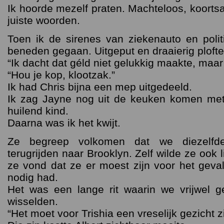
Ik hoorde mezelf praten. Machteloos, koorts
juiste woorden.
Toen ik de sirenes van ziekenauto en poli
beneden gegaan. Uitgeput en draaierig plofte 
“Ik dacht dat géld niet gelukkig maakte, ma
“Hou je kop, klootzak.”
Ik had Chris bijna een mep uitgedeeld.
Ik zag Jayne nog uit de keuken komen me
huilend kind.
Daarna was ik het kwijt.
Ze begreep volkomen dat we diezelfd
terugrijden naar Brooklyn. Zelf wilde ze ook l
ze vond dat ze er moest zijn voor het geva
nodig had.
Het was een lange rit waarin we vrijwel 
wisselden.
“Het moet voor Trishia een vreselijk gezicht z