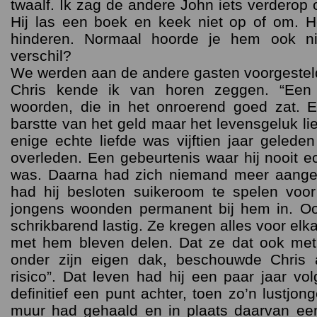
twaalf. Ik zag de andere John iets verderop o
Hij las een boek en keek niet op of om. 
hinderen. Normaal hoorde je hem ook n
verschil?
We werden aan de andere gasten voorgestel
Chris kende ik van horen zeggen. “Een 
woorden, die in het onroerend goed zat. E
barstte van het geld maar het levensgeluk lie
enige echte liefde was vijftien jaar gelede
overleden. Een gebeurtenis waar hij nooit
was. Daarna had zich niemand meer aange
had hij besloten suikeroom te spelen voor
jongens woonden permanent bij hem in. O
schrikbarend lastig. Ze kregen alles voor elk
met hem bleven delen. Dat ze dat ook met
onder zijn eigen dak, beschouwde Chris 
risico”. Dat leven had hij een paar jaar vo
definitief een punt achter, toen zo’n lustjon
muur had gehaald en in plaats daarvan ee