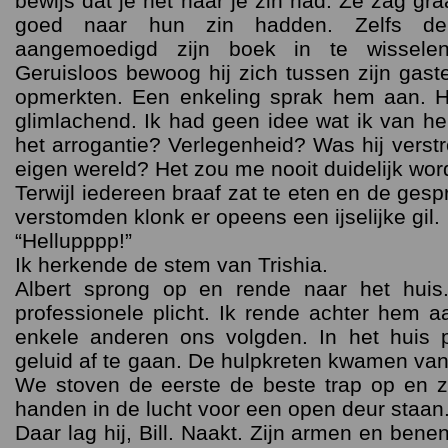
bewijs dat je het naar je zin had. Ze zag gr
goed naar hun zin hadden. Zelfs d
aangemoedigd zijn boek in te wisselen
Geruisloos bewoog hij zich tussen zijn gast
opmerkten. Een enkeling sprak hem aan. 
glimlachend. Ik had geen idee wat ik van 
het arrogantie? Verlegenheid? Was hij verstro
eigen wereld? Het zou me nooit duidelijk wor
Terwijl iedereen braaf zat te eten en de ge
verstomden klonk er opeens een ijselijke gil.
“Hellupppp!”
Ik herkende de stem van Trishia.
Albert sprong op en rende naar het huis. 
professionele plicht. Ik rende achter hem 
enkele anderen ons volgden. In het huis
geluid af te gaan. De hulpkreten kwamen van
We stoven de eerste de beste trap op en z
handen in de lucht voor een open deur staan
Daar lag hij, Bill. Naakt. Zijn armen en bene