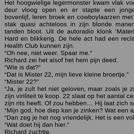
Het hoogwielige legermonster kwam vlak voor
deur vloog open en er stapte een jonge
bovenlijf, leren broek en cowboylaarzen met
stak quasi achteloos in zijn blonde manen.
tanden bloot. Uit de autoradio klonk ‘Mater
Hard en blikkerig. De hele act had een re
Health Club kunnen zijn.
“Oh nee, niet weer. Spaar me.”
Richard zei het alsof het hem pijn deed.
“Wie is dat?”
“Dat is Mister 22, mijn lieve kleine broertje.”
“Mister 22?”
“Ja, je zult het niet geloven, maar zoals je z
zijn viriliteit te koop. 22 slaat op het aantal c
zijn rits heeft. Of zou hebben… Hij laat zich
“Mijn god, hoe diep kan je zinken? Wat een aa
“Dan zeg je het nog vriendelijk. Het is een vol
“Wat doet hij dan hier.”
Richard zuchtte.