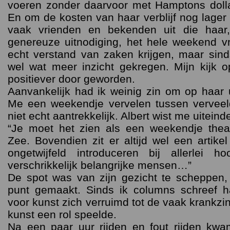
voeren zonder daarvoor met Hamptons dolla
En om de kosten van haar verblijf nog lager
vaak vrienden en bekenden uit die haar
genereuze uitnodiging, het hele weekend vri
echt verstand van zaken krijgen, maar sin
wel wat meer inzicht gekregen. Mijn kijk o
positiever door geworden.
Aanvankelijk had ik weinig zin om op haar u
Me een weekendje vervelen tussen verveeld
niet echt aantrekkelijk. Albert wist me uiteinde
“Je moet het zien als een weekendje the
Zee. Bovendien zit er altijd wel een artike
ongetwijfeld introduceren bij allerlei h
verschrikkelijk belangrijke mensen…”
De spot was van zijn gezicht te scheppen,
punt gemaakt. Sinds ik columns schreef ha
voor kunst zich verruimd tot de vaak krankzi
kunst een rol speelde.
Na een paar uur rijden en fout rijden k