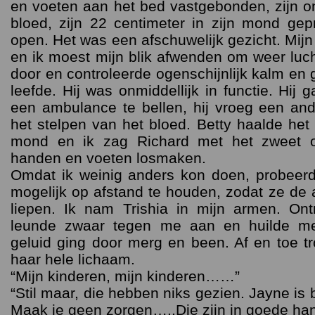
en voeten aan het bed vastgebonden, zijn on
bloed, zijn 22 centimeter in zijn mond gep
open. Het was een afschuwelijk gezicht. Mij
en ik moest mijn blik afwenden om weer lucht 
door en controleerde ogenschijnlijk kalm en g
leefde. Hij was onmiddellijk in functie. Hij
een ambulance te bellen, hij vroeg een an
het stelpen van het bloed. Betty haalde het g
mond en ik zag Richard met het zweet op
handen en voeten losmaken.
Omdat ik weinig anders kon doen, probeerd
mogelijk op afstand te houden, zodat ze de 
liepen. Ik nam Trishia in mijn armen. On
leunde zwaar tegen me aan en huilde met
geluid ging door merg en been. Af en toe tr
haar hele lichaam.
“Mijn kinderen, mijn kinderen……”
“Stil maar, die hebben niks gezien. Jayne is 
Maak je geen zorgen…..Die zijn in goede ha