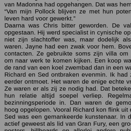
van Madonna had opgehangen. Dat was hem 
“Van mijn Pollock blijven ze met hun pote
leven hard voor gewerkt.”
Daarna was Chris bitter geworden. De va
opgestaan. Hij werd specialist in cynische o
niet zijn slachtoffer was, maar dodelijk a
waren. Jayne had een zwak voor hem. Bove
contacten. Ze gebruikte soms zijn villa om 
om naar werk te komen kijken. Een koop wa
de rand van een koel zwembad dan in een wa
Richard en Sed ontbraken evenmin. Ik had 
eerder ontmoet. Het waren de enige echte v
Ze waren er als zij ze nodig had. Dat betek
hun relatie altijd soepel verliep. Regel
bezinningsperiode in. Dan waren de gem
hoog opgelopen. Vooral Richard kon flink uit 
Sed was een gemankeerde kunstenaar. In de
actief geweest als lid van Gran Fury, een gr
posters, billboards en allerlei andere pu