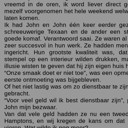
vreemd in de oren, ik word liever direct 
mezelf voorgenomen het hele weekend welwi
laten komen.
Ik had John en John één keer eerder ge
schreeuwerige Texaan en de ander een st
goede komaf. Verantwoord saai. Ze waren a
zeer succesvol in hun werk. Ze hadden men
ingericht. Hun grootste kwaliteit was, d
stempel op een interieur wilden drukken, m
illusie wisten te geven dat hij zijn eigen huis 
“Onze smaak doet er niet toe”, was een opm
eerste ontmoeting was bijgebleven.
Of het niet lastig was om zo dienstbaar te zij
gebracht.
“Voor veel geld wil ik best dienstbaar zijn
John mijn bezwaar.
Van dat vele geld hadden ze nu een tweed
Hamptons, en wij kregen de kans om dat h
vieren. Wat wilde ik nog meer?